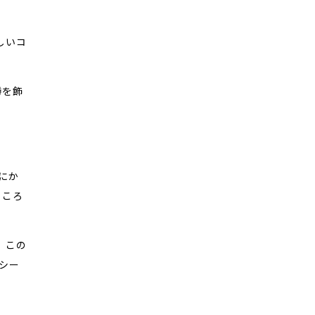
しいコ
勝を飾
にか
ところ
。この
シー