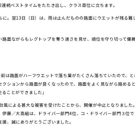
2連続ベストタイムをたたき出し、クラス首位に立ちます。
ルに。翌13日（日）は、雨は止んだものの路面にウエットが残る難
い路面ながらもレグトップを奪う速さを見せ、順位を守り切って優
午前は路面がハーフウエットで落ち葉がたくさん落ちていたので、と
セクションから路面が良くなったので、路面をよく見ながら踏める
走ることができました」
が台風による甚大な被害を受けたことから、開催が中止となりました
、伊藤／大高組は、ドライバー部門4位、コ・ドライバー部門３位で
支援、誠にありがとうございました。