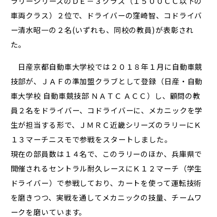
ラリーシリーズのＤＥ－３クラス（１５００ＣＣ以下の
車両クラス）２位で、ドライバーの窪崎智、コドライバ
ー清水昭一の２名(いずれも、同校の教員)が表彰され
た。
日産京都自動車大学校では２０１８年１月に自動車競
技部が、ＪＡＦの準加盟クラブとして登録（日産・自動
車大学校 自動車競技部 ＮＡＴＣ ＡＣＣ）し、顧問の教
員２名をドライバー、コドライバーに、メカニックを学
生が担当する形で、ＪＭＲＣ近畿シリーズのラリーにＫ
１３マーチニスモで参戦をスタートしました。
現在の部員数は１４名で、このラリーのほか、兵庫県で
開催されるセントラル耐久レースにＫ１２マーチ（学生
ドライバー）で参戦しており、カートを使って運転技術
を磨きつつ、実戦を通してメカニックの技量、チームワ
ークを磨いています。