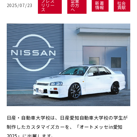
プレス
企業
新着
社会
2025/07/23
リリー
の方
情報
貢献
ス
へ
日産・自動車大学校は、日産愛知自動車大学校の学生が
制作したカスタマイズカーを、「オートメッセin愛知
2025」に出展します。