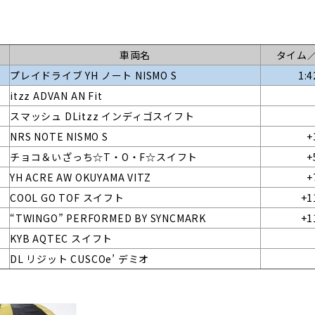
車両名
タイム
プレイドライブ YH ノート NISMO S
1:4
itzz ADVAN AN Fit
スマッシュ DLitzz インディゴスイフト
NRS NOTE NISMO S
+
チョコ＆いざっち☆T・O・F☆スイフト
+
YH ACRE AW OKUYAMA VITZ
+
COOL GO TOF スイフト
+1
“TWINGO” PERFORMED BY SYNCMARK
+1
KYB AQTEC スイフト
DL リジット CUSCOe’ デミオ