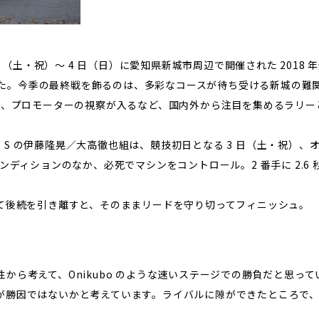
 3 日（土・祝）〜 4 日（日）に愛知県新城市周辺で開催された 2018 
戦した。今季の最終戦を飾るのは、多彩なコースが待ち受ける新城の難
れ、プロモーターの視察が入るなど、国内外から注目を集めるラリー
MO S の伊藤隆晃／大高徹也組は、競技初日となる 3 日（土・祝）、
ンディションのなか、必死でマシンをコントロール。2 番手に 2.6 
連発して後続を引き離すと、そのままリードを守り切ってフィニッシュ。
から考えて、Onikubo のような速いステージでの勝負だと思って
が勝因ではないかと考えています。ライバルに隙ができたところで