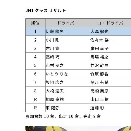
JN1 クラス リザルト
順位
ドライバー
コ・ドライバー
1
伊藤 隆晃
大高 徹也
2
小川 剛
佐々木 裕一
3
古川 寛
廣田 幸子
4
高崎 巧
馬場 裕之
5
山村 孝之
井沢 幹昌
6
いとう りな
竹原 静香
7
坂地 広之
諸江 有希
8
大橋 逸夫
高橋 芙悠
R
相原 泰祐
山口 圭祐
R
東 隆弥
遠藤 彰
参加台数 10 台、出走 10 台、完走 9 台