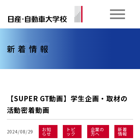
新着情報
【SUPER GT動画】学生企画・取材の
活動密着動画
お知
トピ
企業の
新着
2024/08/29
らせ
ック
方へ
情報