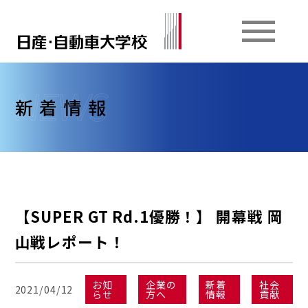
新着情報
【SUPER GT Rd.1優勝！】 開幕戦 岡
山戦レポート！
お知
企業の
新着
社会
2021/04/12
らせ
方へ
情報
貢献