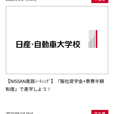
【NISSAN進路ﾐｰﾃｨﾝｸﾞ】『販社奨学金+寮費半額
制度』で進学しよう！
2023/04/14 (Fri)
学生寮