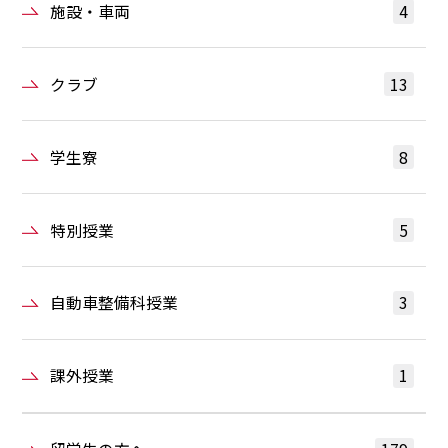
施設・車両
4
クラブ
13
学生寮
8
特別授業
5
自動車整備科授業
3
課外授業
1