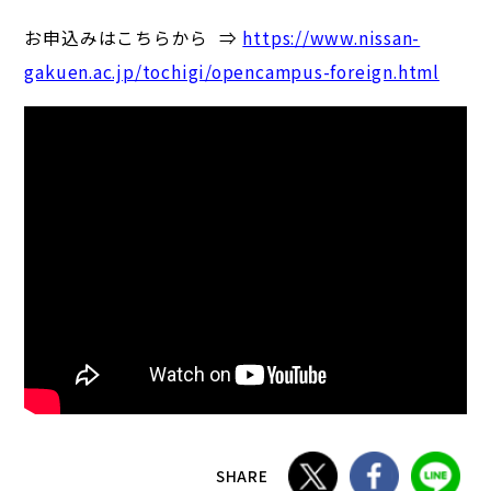
お申込みはこちらから ⇒
https://www.nissan-
gakuen.ac.jp/tochigi/opencampus-foreign.html
SHARE