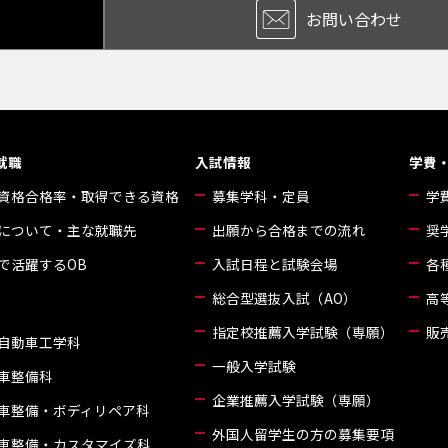
お問い合わせ
就職
入試情報
学費
資格合格率・取得できる資格
募集学科・定員
学
について・主な就職先
出願から合格までの流れ
奨
で活躍するOB
入試日程と試験会場
各
総合型選抜入試（AO）
高
指定校推薦入学試験（専願）
販
自動車工学科
一般入学試験
車整備科
企業推薦入学試験（専願）
車整備・ボディリペア科
外国人留学生の方の募集要項
車整備・カスタマイズ科