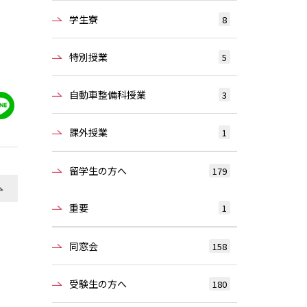
学生寮
8
特別授業
5
自動車整備科授業
3
課外授業
1
留学生の方へ
179
重要
1
同窓会
158
受験生の方へ
180