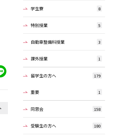
学生寮
8
特別授業
5
自動車整備科授業
3
課外授業
1
留学生の方へ
179
重要
1
同窓会
158
受験生の方へ
180