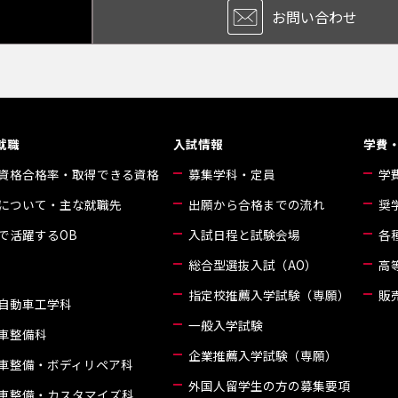
お問い合わせ
就職
入試情報
学費
資格合格率・取得できる資格
募集学科・定員
学
について・主な就職先
出願から合格までの流れ
奨
で活躍するOB
入試日程と試験会場
各
総合型選抜入試（AO）
高
指定校推薦入学試験（専願）
販
自動車工学科
一般入学試験
車整備科
企業推薦入学試験（専願）
車整備・ボディリペア科
外国人留学生の方の募集要項
車整備・カスタマイズ科