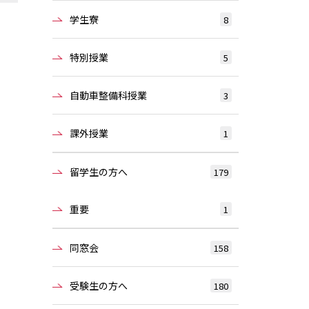
学生寮
8
特別授業
5
自動車整備科授業
3
課外授業
1
留学生の方へ
179
重要
1
同窓会
158
受験生の方へ
180