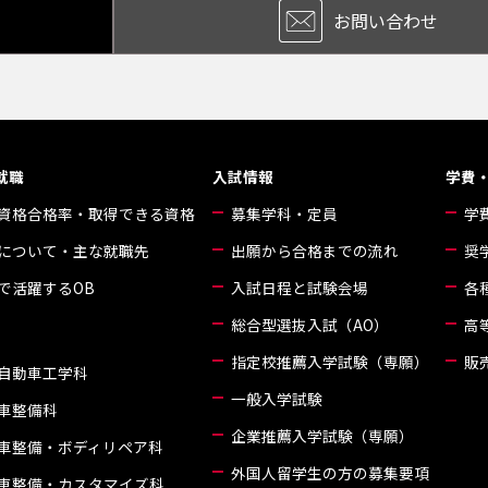
お問い合わせ
就職
入試情報
学費
資格合格率・取得できる資格
募集学科・定員
学
について・主な就職先
出願から合格までの流れ
奨
で活躍するOB
入試日程と試験会場
各
総合型選抜入試（AO）
高
指定校推薦入学試験（専願）
販
自動車工学科
一般入学試験
車整備科
企業推薦入学試験（専願）
車整備・ボディリペア科
外国人留学生の方の募集要項
車整備・カスタマイズ科