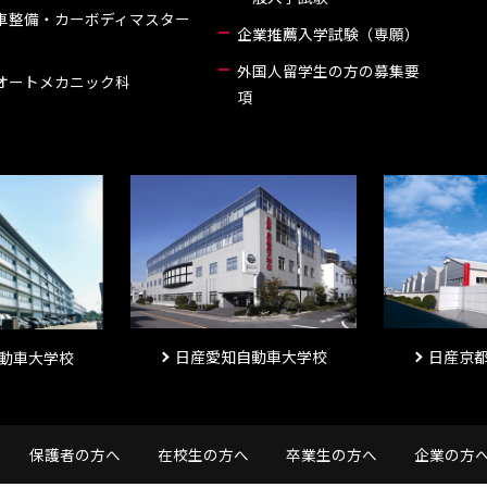
車整備・カーボディマスター
企業推薦入学試験（専願）
外国人留学生の方の募集要
オートメカニック科
項
日産愛知自動車大学校
日産京
動車大学校
保護者の方へ
在校生の方へ
卒業生の方へ
企業の方