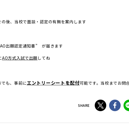
の後、当校で面談・認定の有無を案内します
AO出願認定通知書” が届きます
に
AO方式入試で出願
してね
エントリーシートを配付
方でも、事前に
可能です。当校までお問
SHARE