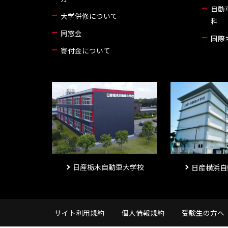
自動
大学併修について
科
同窓会
国際
寄付金について
日産栃木自動車大学校
日産横浜自
サイト利用規約
個人情報規約
受験生の方へ