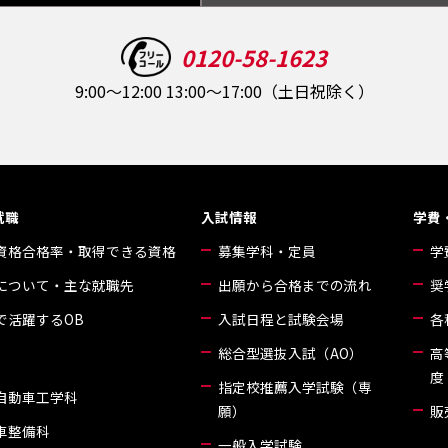
0120-58-1623
9:00～12:00 13:00～17:00（土日祝除く）
就職
入試情報
学費
資格合格率・取得できる資格
募集学科・定員
学
について・主な就職先
出願から合格までの流れ
奨
で活躍するOB
入試日程と試験会場
各
総合型選抜入試（AO）
高
度
指定校推薦入学試験（専
自動車工学科
願）
販
車整備科
一般入学試験