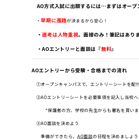
AO方式入試に出願するには…まずはオープ
早期に進路
・
が決まるから安心！
・
選考は人物重視
。面接のみ！筆記はあり
・AOエントリーと面談は『
無料
』
AOエントリーから受験・合格までの流れ
①オープンキャンパスで、エントリーシートを配
②AOエントリーシートを必要事項を記入し当校へ
*保護者の方、学校の先生からも署名を貰いま
③AO面談を決めよう
準備ができたら、
AO面談
の日程を決めましょう