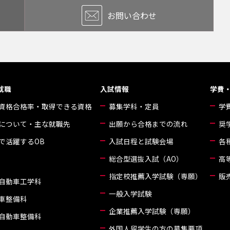
お問い合わせ
就職
入試情報
学費
資格合格率・取得できる資格
募集学科・定員
学
について・主な就職先
出願から合格までの流れ
奨
で活躍するOB
入試日程と試験会場
各
総合型選抜入試（AO）
高
指定校推薦入学試験（専願）
販
自動車工学科
一般入学試験
車整備科
企業推薦入学試験（専願）
自動車整備科
外国人留学生の方の募集要項