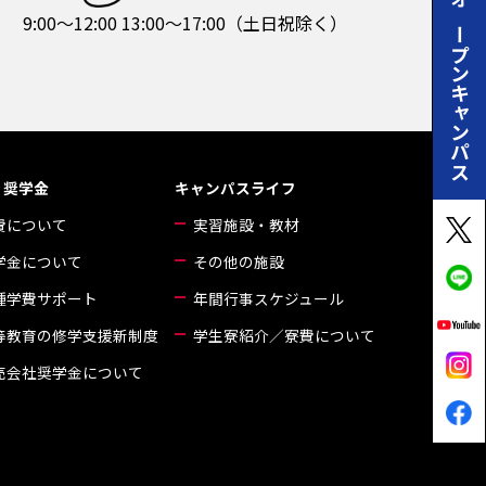
オープンキャンパス
9:00～12:00 13:00～17:00（土日祝除く）
・奨学金
キャンパスライフ
費について
実習施設・教材
学金について
その他の施設
種学費サポート
年間行事スケジュール
等教育の修学支援新制度
学生寮紹介／寮費について
売会社奨学金について