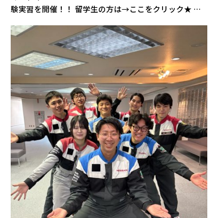
験実習を開催！！ 留学生の方は→ここをクリック★ 体
験実習『エンジン分解・組み立て』『GT-Rの魅力体
感、R35同乗体験会』『日産新技術講座プチ体験開
催』！ 11：00～15：30＜通常コース●＞ 学食体験の無
料ランチ付 10：00～12：00＜午前ショートコース＞ 学
食体験の無料ランチ付 11：00～15：00＜入試対策勉強
会◆＞ ...