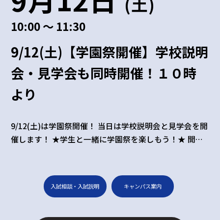
(土)
10:00 ～ 11:30
9/12(土)【学園祭開催】学校説明
会・見学会も同時開催！１０時
より
9/12(土)は学園祭開催！ 当日は学校説明会と見学会を開
催します！ ★学生と一緒に学園祭を楽しもう！★ 開催
日時：2026年9月12日（土） 時間：10：00～11：00に
学校説明と施設見学があります。 ※学園祭は15:00終
了！ ★この日は学食体験ランチはございません。 学生
入試相談・入試説明
キャンパス案内
がさまざまなイベントを企画中！ 予定イベント内容：
当日は、唐揚げやホットドッグ、かき氷などの模擬店
や、クイズラ...