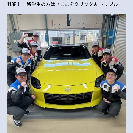
開催！！ 留学生の方は→ここをクリック★ トリプル体
験で感動も3倍! (1日で3種類の体験が先生と一緒にでき
る、S15シルビアやNEWフェアレディZ、車の診断機を
使用したデモ体験など、盛りだくさん!) いつもと違うス
ペシャルなオープンキャンパスにぜひ参加してください
ね。 ＊スペシャルイベントなのでショートコースはあ
りません。 11：0...