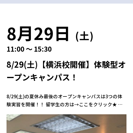
8月29日
(土)
11:00 ～ 15:30
8/29(土)【横浜校開催】体験型オ
ープンキャンパス！
8/29(土)の夏休み最後のオープンキャンパスは3つの体
験実習を開催！！ 留学生の方は→ここをクリック★ 体
験実習『エンジン分解・組み立て』『GT-Rの魅力体
感、R35同乗体験会』『日産新技術講座プチ体験開
催』！ 11：00～15：30＜通常コース●＞ 学食体験の無