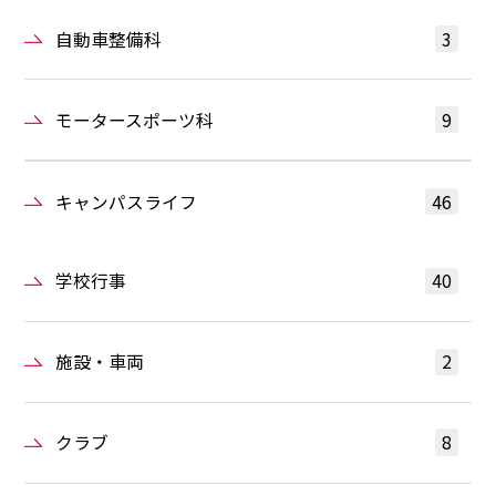
自動車整備科
3
モータースポーツ科
9
キャンパスライフ
46
学校行事
40
施設・車両
2
クラブ
8